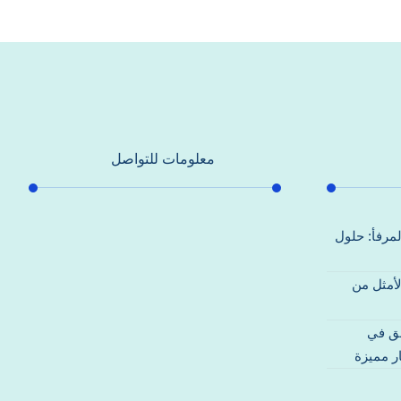
معلومات للتواصل
عنوان مكتبنا
لمرفأ: حلول
جادة الشيخ محمد بن راشد – دبي
لأمثل من
هاتف
0557821580
قق في
بريد إلكتروني
ر مميزة
support@alhoda-maintenance-
emirates.