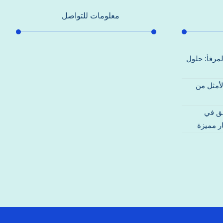
معلومات للتواصل
عنوان مكتبنا
لمرفأ: حلول
جادة الشيخ محمد بن راشد – دبي
لأمثل من
هاتف
0557821580
قق في
بريد إلكتروني
ر مميزة
support@alhoda-maintenance-
emirates.