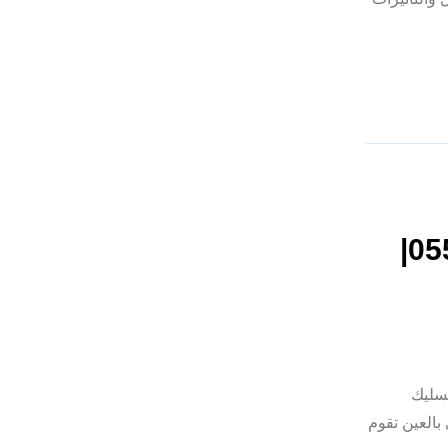
شركة تسليك مجاري في العين |0557821580|
شركة تسليك
العين تقوم