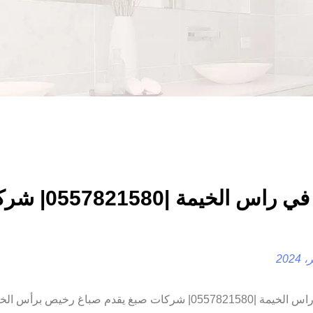
صباغ في راس الخيمة |580
صباغ في راس الخيمة |0557821580| شركات صبغ يقدم صباغ رخيص برأ