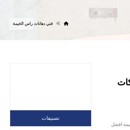
فني دهانات راس الخيمة
0557821| شركات
تصنيفات
س الخيمة افضل