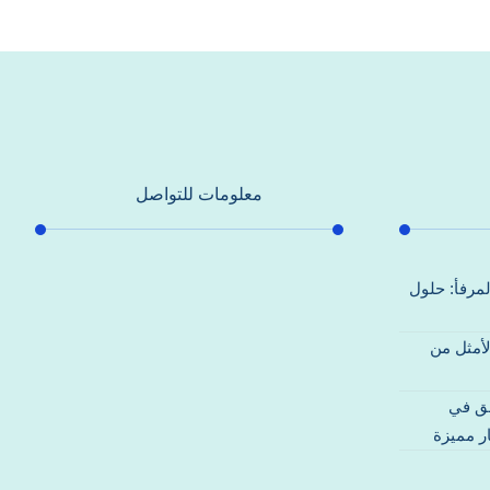
معلومات للتواصل
عنوان مكتبنا
لمرفأ: حلول
جادة الشيخ محمد بن راشد – دبي
لأمثل من
هاتف
0557821580
قق في
بريد إلكتروني
ر مميزة
support@alhoda-maintenance-
emirates.