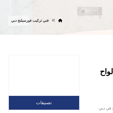
فني تركيب فورسيلنج دبي
ج في دبي |0557821580 |الواح
تصنيفات
رسيلنج في دبي