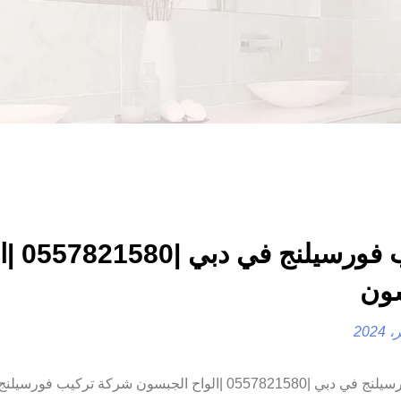
تركيب فورسيلن
ون
تركيب فورسيلنج في دبي |0557821580 |الواح الجبسون شركة تركيب فو