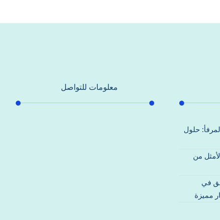
معلومات للتواصل
عنوان مكتبنا
لمرفأ: حلول
جادة الشيخ محمد بن راشد – دبي
لأمثل من
هاتف
0557821580
قق في
بريد إلكتروني
ر مميزة
support@alhoda-maintenance-
emirates.