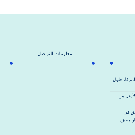
معلومات للتواصل
عنوان مكتبنا
لمرفأ: حلول
جادة الشيخ محمد بن راشد – دبي
لأمثل من
هاتف
0557821580
قق في
بريد إلكتروني
ر مميزة
support@alhoda-maintenance-
emirates.