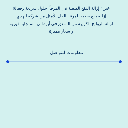
خبراء إزالة البقع الصعبة في المرفأ: حلول سريعة وفعالة
إزالة بقع صعبة المرفأ: الحل الأمثل من شركة الهدي
إزالة الروائح الكريهة من الشقق في أبوظبي: استجابة فورية
وأسعار مميزة
معلومات للتواصل
عنوان مكتبنا
جادة الشيخ محمد بن راشد – دبي
هاتف
0557821580