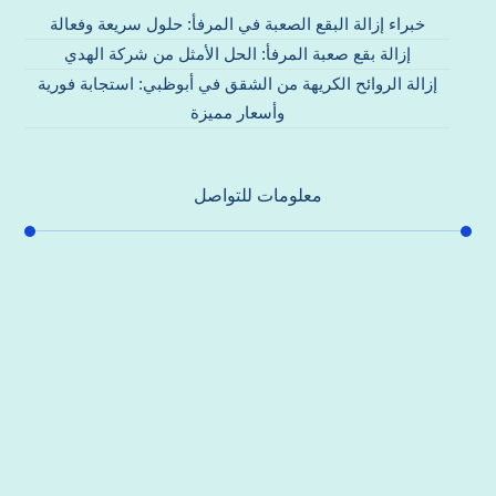
خبراء إزالة البقع الصعبة في المرفأ: حلول سريعة وفعالة
إزالة بقع صعبة المرفأ: الحل الأمثل من شركة الهدي
إزالة الروائح الكريهة من الشقق في أبوظبي: استجابة فورية
وأسعار مميزة
معلومات للتواصل
عنوان مكتبنا
جادة الشيخ محمد بن راشد – دبي
هاتف
0557821580