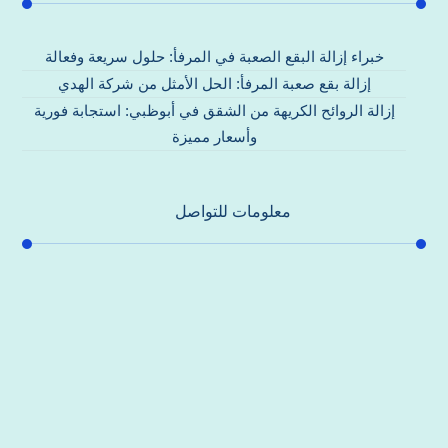
خبراء إزالة البقع الصعبة في المرفأ: حلول سريعة وفعالة
إزالة بقع صعبة المرفأ: الحل الأمثل من شركة الهدي
إزالة الروائح الكريهة من الشقق في أبوظبي: استجابة فورية
وأسعار مميزة
معلومات للتواصل
عنوان مكتبنا
جادة الشيخ محمد بن راشد – دبي
هاتف