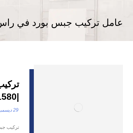
عامل تركيب جبس بورد في راس 
تركيب
|0557821580 |الاسقف المعلقة
29 ديسمبر، 2024