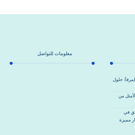
معلومات للتواصل
عنوان مكتبنا
لمرفأ: حلول
جادة الشيخ محمد بن راشد – دبي
لأمثل من
هاتف
0557821580
قق في
بريد إلكتروني
ر مميزة
support@alhoda-maintenance-
emirates.