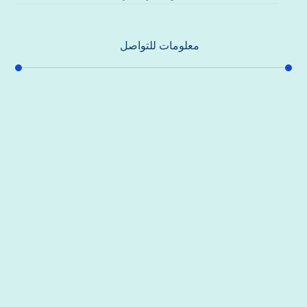
معلومات للتواصل
عنوان مكتبنا
جادة الشيخ محمد بن راشد – دبي
هاتف
0557821580
بريد إلكتروني
support@alhoda-maintenance-emirates.