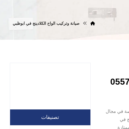
صيانة وتركيب الواح الكلادينج في ابوظبي
صة في مجال
تصنيفات
ج في
متازة