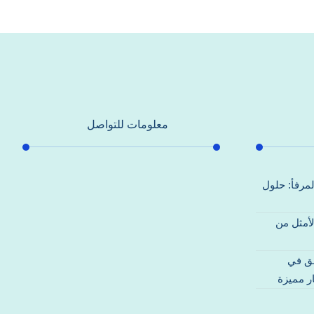
معلومات للتواصل
عنوان مكتبنا
لمرفأ: حلول
جادة الشيخ محمد بن راشد – دبي
لأمثل من
هاتف
0557821580
قق في
بريد إلكتروني
ر مميزة
support@alhoda-maintenance-
emirates.