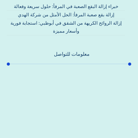
خبراء إزالة البقع الصعبة في المرفأ: حلول سريعة وفعالة
إزالة بقع صعبة المرفأ: الحل الأمثل من شركة الهدي
إزالة الروائح الكريهة من الشقق في أبوظبي: استجابة فورية
وأسعار مميزة
معلومات للتواصل
عنوان مكتبنا
جادة الشيخ محمد بن راشد – دبي
هاتف
0557821580