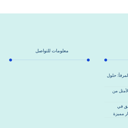
معلومات للتواصل
عنوان مكتبنا
لمرفأ: حلول
جادة الشيخ محمد بن راشد – دبي
لأمثل من
هاتف
0557821580
قق في
بريد إلكتروني
ر مميزة
support@alhoda-maintenance-
emirates.