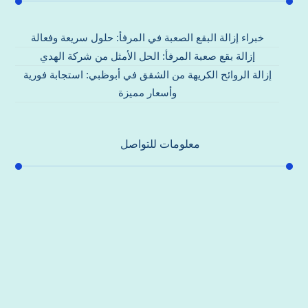
خبراء إزالة البقع الصعبة في المرفأ: حلول سريعة وفعالة
إزالة بقع صعبة المرفأ: الحل الأمثل من شركة الهدي
إزالة الروائح الكريهة من الشقق في أبوظبي: استجابة فورية
وأسعار مميزة
معلومات للتواصل
عنوان مكتبنا
جادة الشيخ محمد بن راشد – دبي
هاتف