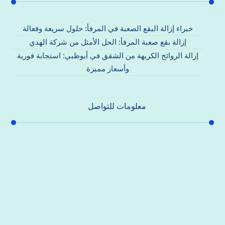
خبراء إزالة البقع الصعبة في المرفأ: حلول سريعة وفعالة
إزالة بقع صعبة المرفأ: الحل الأمثل من شركة الهدي
إزالة الروائح الكريهة من الشقق في أبوظبي: استجابة فورية
وأسعار مميزة
معلومات للتواصل
عنوان مكتبنا
جادة الشيخ محمد بن راشد – دبي
هاتف