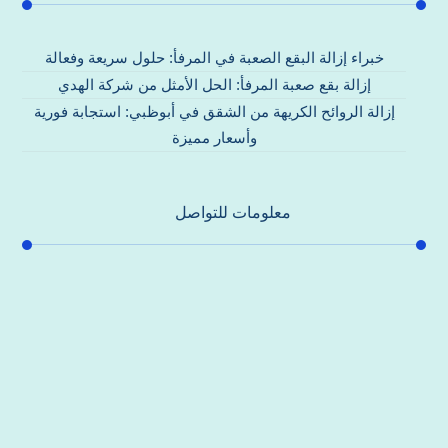
خبراء إزالة البقع الصعبة في المرفأ: حلول سريعة وفعالة
إزالة بقع صعبة المرفأ: الحل الأمثل من شركة الهدي
إزالة الروائح الكريهة من الشقق في أبوظبي: استجابة فورية
وأسعار مميزة
معلومات للتواصل
عنوان مكتبنا
جادة الشيخ محمد بن راشد – دبي
هاتف