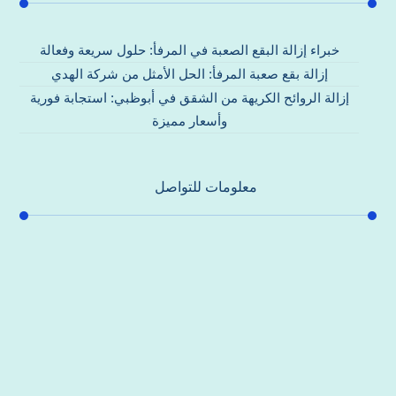
خبراء إزالة البقع الصعبة في المرفأ: حلول سريعة وفعالة
إزالة بقع صعبة المرفأ: الحل الأمثل من شركة الهدي
إزالة الروائح الكريهة من الشقق في أبوظبي: استجابة فورية
وأسعار مميزة
معلومات للتواصل
عنوان مكتبنا
جادة الشيخ محمد بن راشد – دبي
هاتف