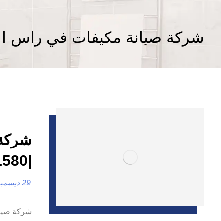
شركة صيانة مكيفات في راس ال
شركة 
|0557821580 |ترميم المنازل والفلل
29 ديسمبر، 2024