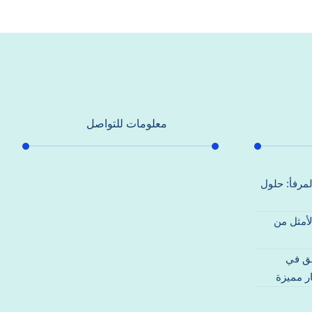
معلومات للتواصل
عنوان مكتبنا
لمرفأ: حلول
جادة الشيخ محمد بن راشد – دبي
لأمثل من
هاتف
0557821580
قق في
بريد إلكتروني
ر مميزة
support@alhoda-maintenance-
emirates.