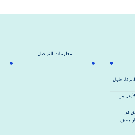
معلومات للتواصل
عنوان مكتبنا
لمرفأ: حلول
جادة الشيخ محمد بن راشد – دبي
لأمثل من
هاتف
0557821580
قق في
بريد إلكتروني
ر مميزة
support@alhoda-maintenance-
emirates.