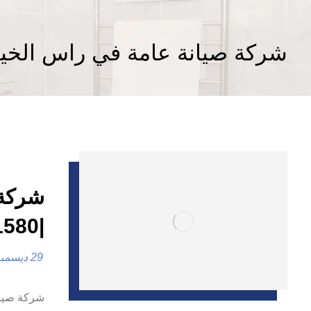
شركة صيانة عامة في راس الخي
شركة 
|0557821580 |ترميم المنازل والفلل
29 ديسمبر، 2024