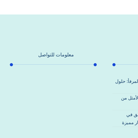
معلومات للتواصل
عنوان مكتبنا
لمرفأ: حلول
جادة الشيخ محمد بن راشد – دبي
لأمثل من
هاتف
0557821580
قق في
بريد إلكتروني
ر مميزة
support@alhoda-maintenance-
emirates.