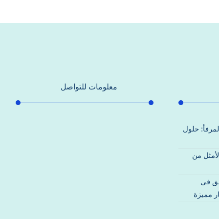
معلومات للتواصل
عنوان مكتبنا
لمرفأ: حلول
جادة الشيخ محمد بن راشد – دبي
لأمثل من
هاتف
0557821580
قق في
بريد إلكتروني
ر مميزة
support@alhoda-maintenance-
emirates.