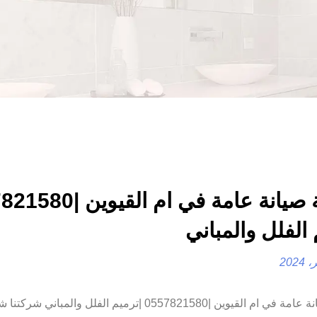
الفلل والمباني
شركة صيانة عامة في ام القيوين |0557821580 |ترميم الفلل والمبا