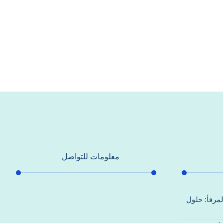
معلومات للتواصل
عنوان مكتبنا
لمرفأ: حلول
جادة الشيخ محمد بن راشد – دبي