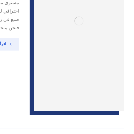
مستوى من 
احترافي ل
صبغ في را
فنحن متخص
اقرأ 