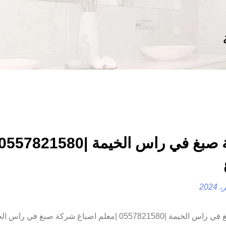
شركة صبغ في راس الخيمة |0557821580 |معلم اصباغ شركة صبغ في 