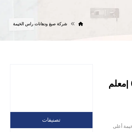
شركة صبغ ودهانات راس الخيمة
شركة صبغ في راس الخيمة |0557821580 |معلم
تصنيفات
راس الخيمة أعلى