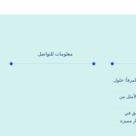
معلومات للتواصل
عنوان مكتبنا
لمرفأ: حلول
جادة الشيخ محمد بن راشد – دبي
لأمثل من
هاتف
0557821580
قق في
بريد إلكتروني
ر مميزة
support@alhoda-maintenance-
emirates.