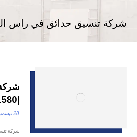
شركة تنسيق حدائق في راس ال
شركة 
|0557821580 |لاند سكيب
28 ديسمبر، 2024