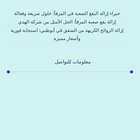
خبراء إزالة البقع الصعبة في المرفأ: حلول سريعة وفعالة
إزالة بقع صعبة المرفأ: الحل الأمثل من شركة الهدي
إزالة الروائح الكريهة من الشقق في أبوظبي: استجابة فورية
وأسعار مميزة
معلومات للتواصل
عنوان مكتبنا
جادة الشيخ محمد بن راشد – دبي
هاتف