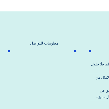
معلومات للتواصل
عنوان مكتبنا
لمرفأ: حلول
جادة الشيخ محمد بن راشد – دبي
لأمثل من
هاتف
0557821580
قق في
بريد إلكتروني
ر مميزة
support@alhoda-maintenance-
emirates.