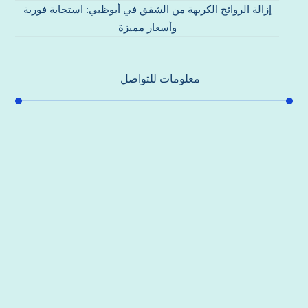
إزالة الروائح الكريهة من الشقق في أبوظبي: استجابة فورية
وأسعار مميزة
معلومات للتواصل
عنوان مكتبنا
جادة الشيخ محمد بن راشد – دبي
هاتف
0557821580
بريد إلكتروني