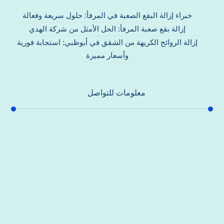
خبراء إزالة البقع الصعبة في المرفأ: حلول سريعة وفعالة
إزالة بقع صعبة المرفأ: الحل الأمثل من شركة الهدي
إزالة الروائح الكريهة من الشقق في أبوظبي: استجابة فورية
وأسعار مميزة
معلومات للتواصل
عنوان مكتبنا
جادة الشيخ محمد بن راشد – دبي
هاتف
0557821580