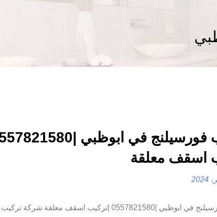
بي
 اسقف معلقة
تركيب فورسيلنج في ابوظبي |0557821580 |تركيب اسقف معلقة شرك