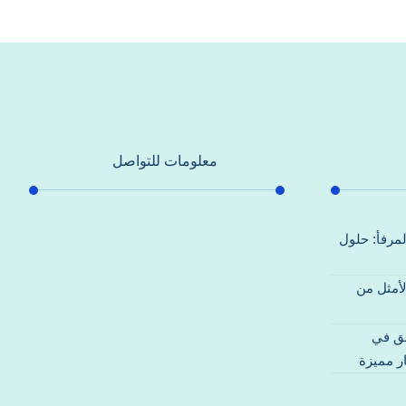
معلومات للتواصل
عنوان مكتبنا
لمرفأ: حلول
جادة الشيخ محمد بن راشد – دبي
لأمثل من
هاتف
0557821580
قق في
بريد إلكتروني
ر مميزة
support@alhoda-maintenance-
emirates.