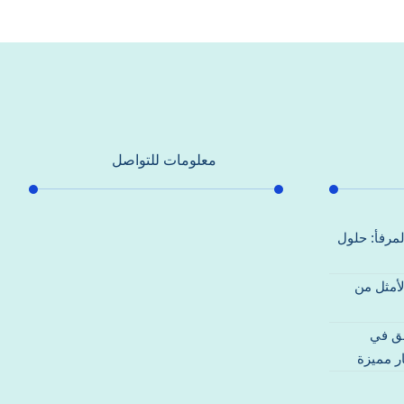
معلومات للتواصل
عنوان مكتبنا
لمرفأ: حلول
جادة الشيخ محمد بن راشد – دبي
لأمثل من
هاتف
0557821580
قق في
بريد إلكتروني
ر مميزة
support@alhoda-maintenance-
emirates.