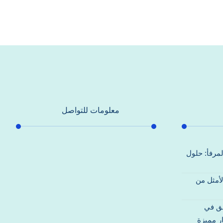
معلومات للتواصل
عنوان مكتبنا
لمرفأ: حلول
جادة الشيخ محمد بن راشد – دبي
لأمثل من
هاتف
0557821580
قق في
بريد إلكتروني
ر مميزة