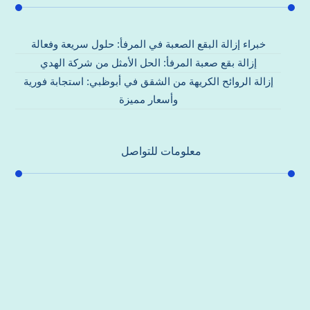
خبراء إزالة البقع الصعبة في المرفأ: حلول سريعة وفعالة
إزالة بقع صعبة المرفأ: الحل الأمثل من شركة الهدي
إزالة الروائح الكريهة من الشقق في أبوظبي: استجابة فورية
وأسعار مميزة
معلومات للتواصل
عنوان مكتبنا
جادة الشيخ محمد بن راشد – دبي
هاتف