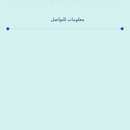
معلومات للتواصل
عنوان مكتبنا
جادة الشيخ محمد بن راشد – دبي
هاتف
0557821580
بريد إلكتروني
support@alhoda-maintenance-emirates.