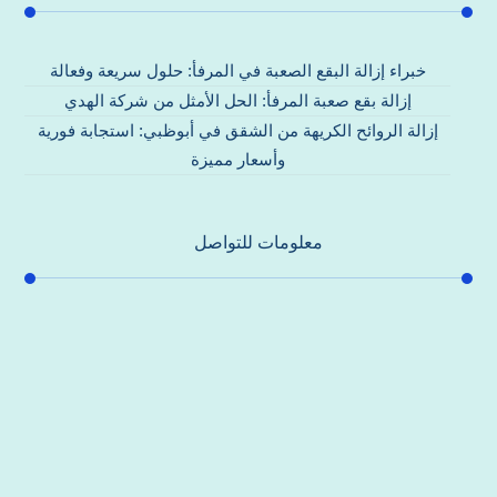
خبراء إزالة البقع الصعبة في المرفأ: حلول سريعة وفعالة
إزالة بقع صعبة المرفأ: الحل الأمثل من شركة الهدي
إزالة الروائح الكريهة من الشقق في أبوظبي: استجابة فورية
وأسعار مميزة
معلومات للتواصل
عنوان مكتبنا
جادة الشيخ محمد بن راشد – دبي
هاتف