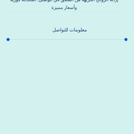
وأسعار مميزة
معلومات للتواصل
عنوان مكتبنا
جادة الشيخ محمد بن راشد – دبي
هاتف
0557821580
بريد إلكتروني