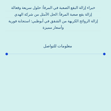
خبراء إزالة البقع الصعبة في المرفأ: حلول سريعة وفعالة
إزالة بقع صعبة المرفأ: الحل الأمثل من شركة الهدي
إزالة الروائح الكريهة من الشقق في أبوظبي: استجابة فورية
وأسعار مميزة
معلومات للتواصل
عنوان مكتبنا
جادة الشيخ محمد بن راشد – دبي
هاتف
0557821580