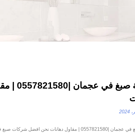
شركة صبغ في عجمان |80
ت
شركة صبغ في عجمان |0557821580 | مقاول دهانات نحن افضل شركات صبغ