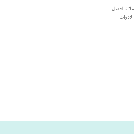
لائنا افضل
لادوات