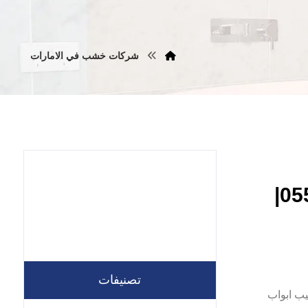
شركات خشب في الامارات
تركيب ابواب واخشاب في دبي |0557821580|
تصنيفات
نجار تركيب ابواب