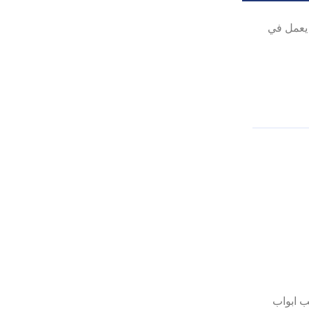
 يعمل في
نجار تركيب ابواب