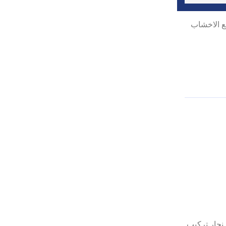
ع الاخشاب
واب يعتبر افضل نجار تركيب