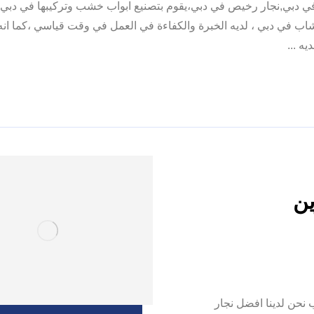
 دبي,نجار رخيص في دبي،يقوم بتصنيع ابواب خشب وتركيبها في دبي،ن
 في دبي ، لديه الخبرة والكفاءة في العمل في وقت قياسي ،كما انه
ه ...
ين
وين |0557821580| تفصيل ابواب نحن لدينا افضل نجار