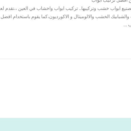
05578| تفصيل ابواب نحن افضل تركيب ابواب
نيع ابواب خشب وتركيبها.. تركيب ابواب واخشاب في العين ،،نقدم لعم
لشبابيك الخشب والالوميتال و الاكورديون،كما يقوم باستخدام افضل ا
...