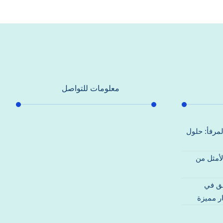
معلومات للتواصل
عنوان مكتبنا
لمرفأ: حلول
جادة الشيخ محمد بن راشد – دبي
لأمثل من
هاتف
0557821580
قق في
بريد إلكتروني
ر مميزة
support@alhoda-maintenance-
emirates.