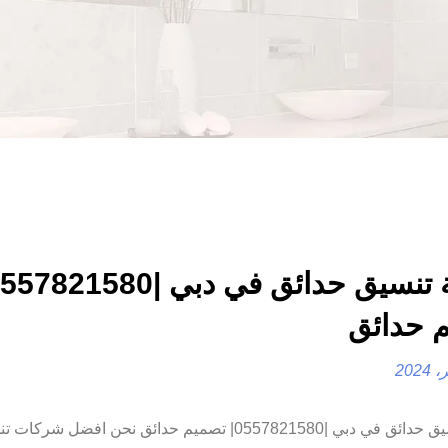
 حدائق
شركة تنسيق حدائق في دبي |0557821580| تصميم حدائق نحن افضل شركا