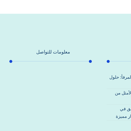
معلومات للتواصل
عنوان مكتبنا
لمرفأ: حلول
جادة الشيخ محمد بن راشد – دبي
لأمثل من
هاتف
0557821580
قق في
بريد إلكتروني
ر مميزة
support@alhoda-maintenance-
emirates.