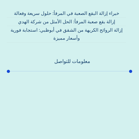
خبراء إزالة البقع الصعبة في المرفأ: حلول سريعة وفعالة
إزالة بقع صعبة المرفأ: الحل الأمثل من شركة الهدي
إزالة الروائح الكريهة من الشقق في أبوظبي: استجابة فورية
وأسعار مميزة
معلومات للتواصل
عنوان مكتبنا
جادة الشيخ محمد بن راشد – دبي
هاتف