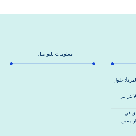
معلومات للتواصل
عنوان مكتبنا
لمرفأ: حلول
جادة الشيخ محمد بن راشد – دبي
لأمثل من
هاتف
0557821580
قق في
بريد إلكتروني
ر مميزة
support@alhoda-maintenance-
emirates.