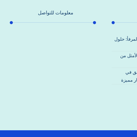
معلومات للتواصل
عنوان مكتبنا
لمرفأ: حلول
جادة الشيخ محمد بن راشد – دبي
لأمثل من
هاتف
0557821580
قق في
بريد إلكتروني
ر مميزة
support@alhoda-maintenance-
emirates.