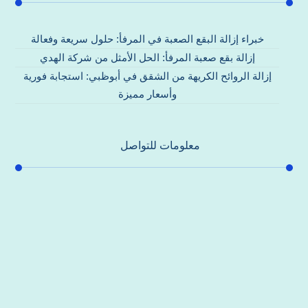
خبراء إزالة البقع الصعبة في المرفأ: حلول سريعة وفعالة
إزالة بقع صعبة المرفأ: الحل الأمثل من شركة الهدي
إزالة الروائح الكريهة من الشقق في أبوظبي: استجابة فورية
وأسعار مميزة
معلومات للتواصل
عنوان مكتبنا
جادة الشيخ محمد بن راشد – دبي
هاتف