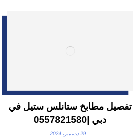
تفصيل مطابخ ستانلس ستيل في
دبي |0557821580
29 ديسمبر، 2024