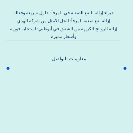
خبراء إزالة البقع الصعبة في المرفأ: حلول سريعة وفعالة
إزالة بقع صعبة المرفأ: الحل الأمثل من شركة الهدي
إزالة الروائح الكريهة من الشقق في أبوظبي: استجابة فورية
وأسعار مميزة
معلومات للتواصل
عنوان مكتبنا
جادة الشيخ محمد بن راشد – دبي
هاتف