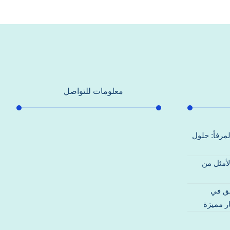
معلومات للتواصل
عنوان مكتبنا
لمرفأ: حلول
جادة الشيخ محمد بن راشد – دبي
لأمثل من
هاتف
0557821580
قق في
بريد إلكتروني
ر مميزة
support@alhoda-maintenance-
emirates.