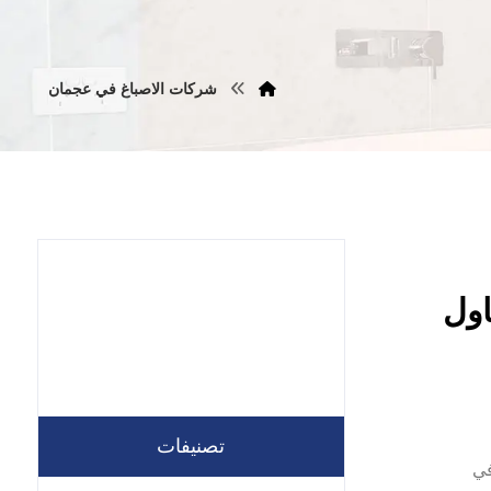
شركات الاصباغ في عجمان
05578215 | مقاول
تصنيفات
 في