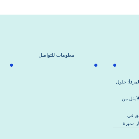
معلومات للتواصل
عنوان مكتبنا
لمرفأ: حلول
جادة الشيخ محمد بن راشد – دبي
لأمثل من
هاتف
0557821580
قق في
بريد إلكتروني
ر مميزة
support@alhoda-maintenance-
emirates.