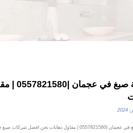
شركة صبغ في عجمان |80
ت
شركة صبغ في عجمان |0557821580 | مقاول دهانات نحن افضل شركات صبغ