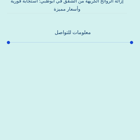
إزالة الروائح الكريهة من الشقق في أبوظبي: استجابة فورية
وأسعار مميزة
معلومات للتواصل
عنوان مكتبنا
جادة الشيخ محمد بن راشد – دبي
هاتف
0557821580
بريد إلكتروني