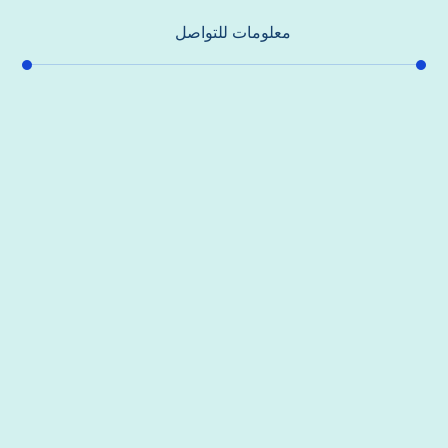
معلومات للتواصل
عنوان مكتبنا
جادة الشيخ محمد بن راشد – دبي
هاتف
0557821580
بريد إلكتروني
support@alhoda-maintenance-emirates.