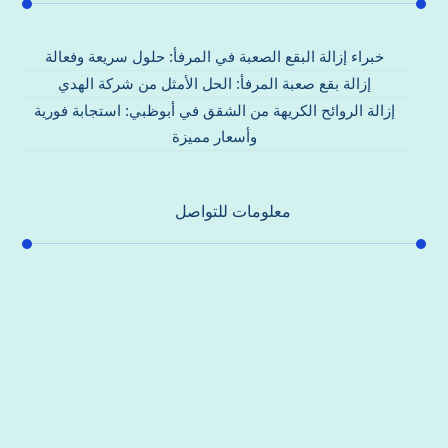
خبراء إزالة البقع الصعبة في المرفأ: حلول سريعة وفعالة
إزالة بقع صعبة المرفأ: الحل الأمثل من شركة الهدي
إزالة الروائح الكريهة من الشقق في أبوظبي: استجابة فورية
وأسعار مميزة
معلومات للتواصل
عنوان مكتبنا
جادة الشيخ محمد بن راشد – دبي
هاتف